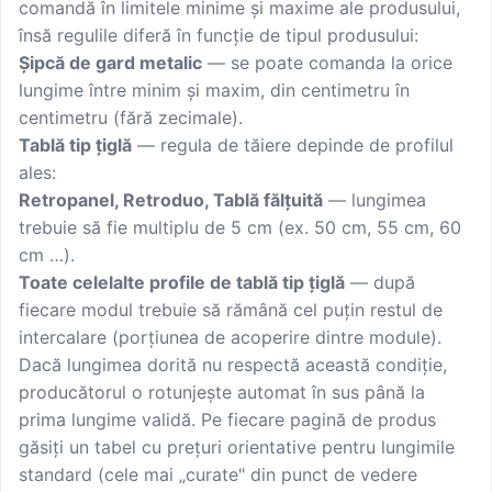
comandă în limitele minime și maxime ale produsului,
însă regulile diferă în funcție de tipul produsului:
Șipcă de gard metalic
— se poate comanda la orice
lungime între minim și maxim, din centimetru în
centimetru (fără zecimale).
Tablă tip țiglă
— regula de tăiere depinde de profilul
ales:
Retropanel, Retroduo, Tablă fălțuită
— lungimea
trebuie să fie multiplu de 5 cm (ex. 50 cm, 55 cm, 60
cm …).
Toate celelalte profile de tablă tip țiglă
— după
fiecare modul trebuie să rămână cel puțin restul de
intercalare (porțiunea de acoperire dintre module).
Dacă lungimea dorită nu respectă această condiție,
producătorul o rotunjește automat în sus până la
prima lungime validă. Pe fiecare pagină de produs
găsiți un tabel cu prețuri orientative pentru lungimile
standard (cele mai „curate" din punct de vedere