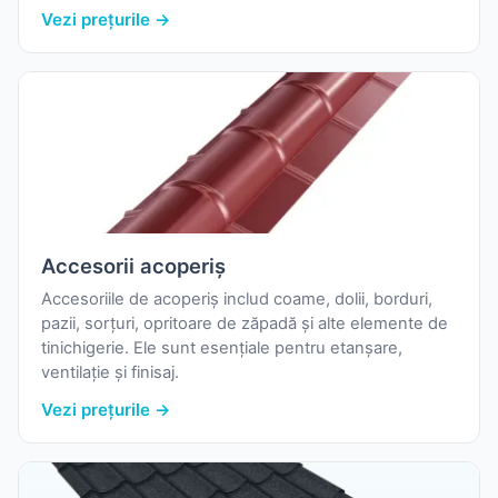
borduri, dolii, sorțuri, glafuri și alte piese îndoite la
Vezi prețurile →
dimensiunile proiectului. Se folosește și la împrejmuiri
sau la diverse confecții metalice decorative.
Accesorii acoperiș
Accesoriile de acoperiș includ coame, dolii, borduri,
pazii, sorțuri, opritoare de zăpadă și alte elemente de
tinichigerie. Ele sunt esențiale pentru etanșare,
ventilație și finisaj.
Vezi prețurile →