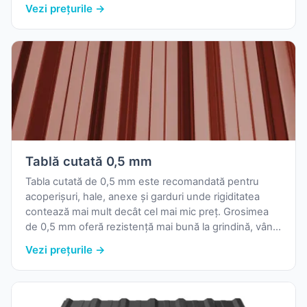
afișate sunt pentru componente individuale; pentru
Vezi prețurile →
un calcul complet de sistem pluvial, contactează
echipa de vânzări.
Tablă cutată 0,5 mm
Tabla cutată de 0,5 mm este recomandată pentru
acoperișuri, hale, anexe și garduri unde rigiditatea
contează mai mult decât cel mai mic preț. Grosimea
de 0,5 mm oferă rezistență mai bună la grindină, vânt
și deformări față de variantele de 0,4 mm.
Vezi prețurile →