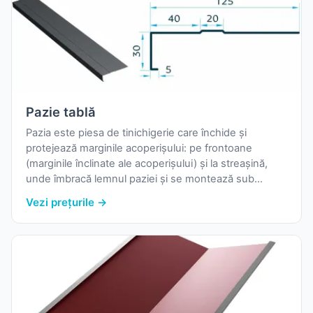
Pazie tablă
Pazia este piesa de tinichigerie care închide și
protejează marginile acoperișului: pe frontoane
(marginile înclinate ale acoperișului) și la streașină,
unde îmbracă lemnul paziei și se montează sub
jgheab. Fără ea, vântul și apa ajung sub învelitoare și
Vezi prețurile →
degradează astereala și căpriorii.