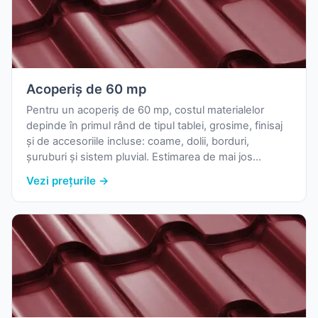
Acoperiș de 60 mp
Pentru un acoperiș de 60 mp, costul materialelor
depinde în primul rând de tipul tablei, grosime, finisaj
și de accesoriile incluse: coame, dolii, borduri,
șuruburi și sistem pluvial. Estimarea de mai jos
folosește prețurile reale de pornire din catalogul
Vezi prețurile →
nostru și o marjă uzuală pentru pierderi la debitare.