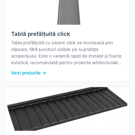
Tablă prefălțuită click
Tabla prefălțuită cu sistem click se montează prin
clipsare, fără șuruburi vizibile pe suprafața
acoperișului. Este o variantă rapid de instalat și foarte
estetică, recomandată pentru proiecte arhitecturale
moderne. Producătorii (Bilka Retropanel, Wetterbest
Vezi prețurile →
Click Elegant, Blachotrapez Hi-Tech Panel) oferă
variante cu microprofilare liniară, rectangulară sau
plată.