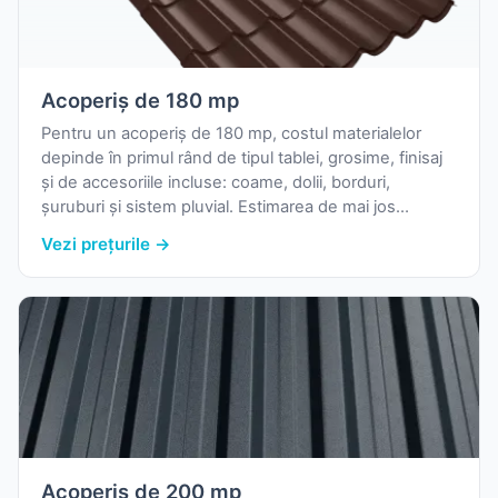
Acoperiș de 180 mp
Pentru un acoperiș de 180 mp, costul materialelor
depinde în primul rând de tipul tablei, grosime, finisaj
și de accesoriile incluse: coame, dolii, borduri,
șuruburi și sistem pluvial. Estimarea de mai jos
folosește prețurile reale de pornire din catalogul
Vezi prețurile →
nostru și o marjă uzuală pentru pierderi la debitare.
Acoperiș de 200 mp