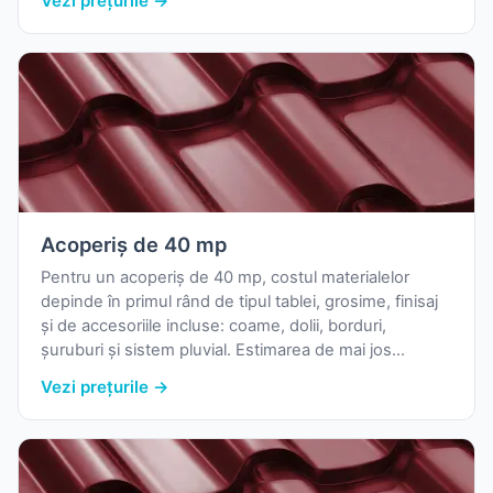
Vezi prețurile →
contact dintre tablă și zid.
Acoperiș de 40 mp
Pentru un acoperiș de 40 mp, costul materialelor
depinde în primul rând de tipul tablei, grosime, finisaj
și de accesoriile incluse: coame, dolii, borduri,
șuruburi și sistem pluvial. Estimarea de mai jos
folosește prețurile reale de pornire din catalogul
Vezi prețurile →
nostru și o marjă uzuală pentru pierderi la debitare.