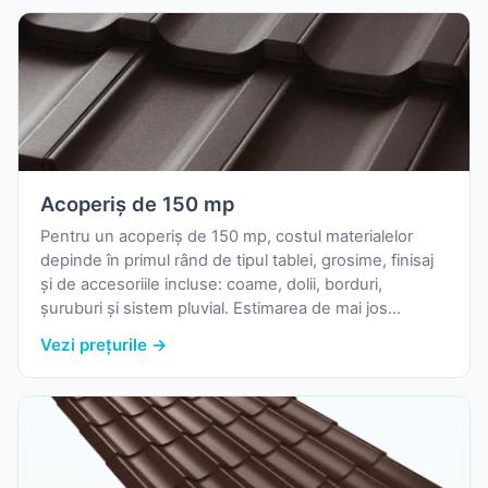
Acoperiș de 150 mp
Pentru un acoperiș de 150 mp, costul materialelor
depinde în primul rând de tipul tablei, grosime, finisaj
și de accesoriile incluse: coame, dolii, borduri,
șuruburi și sistem pluvial. Estimarea de mai jos
folosește prețurile reale de pornire din catalogul
Vezi prețurile →
nostru și o marjă uzuală pentru pierderi la debitare.