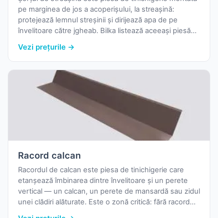
pe marginea de jos a acoperișului, la streașină:
protejează lemnul streșinii și dirijează apa de pe
învelitoare către jgheab. Bilka listează aceeași piesă
drept „bordură streașină", iar Wetterbest, Caretta și
Vezi prețurile →
Blachotrapez drept „șorț streașină" — tabelul de mai
jos le cuprinde pe toate.
Racord calcan
Racordul de calcan este piesa de tinichigerie care
etanșează îmbinarea dintre învelitoare și un perete
vertical — un calcan, un perete de mansardă sau zidul
unei clădiri alăturate. Este o zonă critică: fără racord
corect montat, apa se infiltrează exact pe linia de