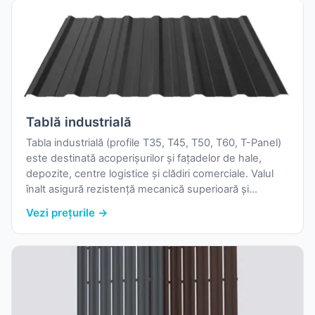
Tablă industrială
Tabla industrială (profile T35, T45, T50, T60, T-Panel)
este destinată acoperișurilor și fațadelor de hale,
depozite, centre logistice și clădiri comerciale. Valul
înalt asigură rezistență mecanică superioară și
deschideri mari între suporturi, reducând costul cu
Vezi prețurile →
sub-structura.