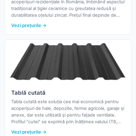
acoperișuri rezidențiale în România, îmbinând aspectul
tradițional al țiglei ceramice cu greutatea redusă și
durabilitatea oțelului zincat. Prețul final depinde de
modelul ales (Bilka, Wetterbest, Blachotrapez,
Vezi prețurile →
Caretta), de grosimea materialului (0,40 mm pentru
proiecte rezidențiale standard, 0,50 mm pentru zone
cu solicitări mari), de finisaj (lucios, mat, ZM cu strat
protector de zinc-magneziu) și de culoare.
Tablă cutată
Tabla cutată este soluția cea mai economică pentru
acoperișuri de hale, depozite, ferme agricole, garaje și
anexe, dar este utilizată și pentru fațade ventilate.
Profilul "cutei" se exprimă prin înălțimea valului (T8,
T18, T35, T45, T50, T60), iar valul mai înalt înseamnă
Vezi prețurile →
rezistență mai mare la sarcină și deschideri mai mari