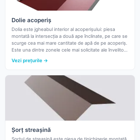
Dolie acoperiș
Dolia este jgheabul interior al acoperișului: piesa
montată la intersecția a două ape înclinate, pe care se
scurge cea mai mare cantitate de apă de pe acoperiș.
Este una dintre zonele cele mai solicitate ale învelitorii,
iar o dolie corect dimensionată și montată previne
Vezi prețurile →
infiltrațiile.
Șorț streașină
Șorțul de streașină este piesa de tinichigerie montată