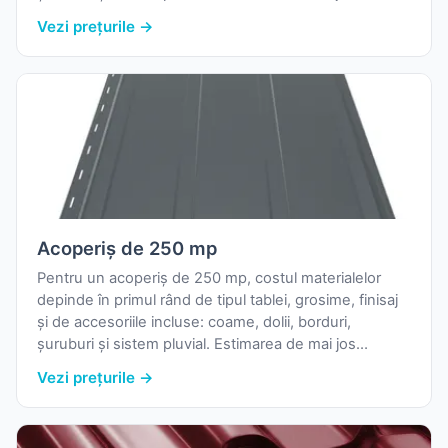
folosește prețurile reale de pornire din catalogul
Vezi prețurile →
nostru și o marjă uzuală pentru pierderi la debitare.
Acoperiș de 250 mp
Pentru un acoperiș de 250 mp, costul materialelor
depinde în primul rând de tipul tablei, grosime, finisaj
și de accesoriile incluse: coame, dolii, borduri,
șuruburi și sistem pluvial. Estimarea de mai jos
folosește prețurile reale de pornire din catalogul
Vezi prețurile →
nostru și o marjă uzuală pentru pierderi la debitare.