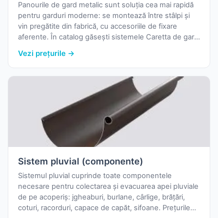
Panourile de gard metalic sunt soluția cea mai rapidă
pentru garduri moderne: se montează între stâlpi și
vin pregătite din fabrică, cu accesoriile de fixare
aferente. În catalog găsești sistemele Caretta de gard
orizontal — pachete cu lamele (X121, X135, X174; X121
Vezi prețurile →
și X135 și în varianta 2F, cu lamele pe ambele fețe) și
panouri cu lamele în casetă (X120, X138, X140) — plus
panourile Bilka T18 din tablă cutată montată orizontal.
Sistem pluvial (componente)
Sistemul pluvial cuprinde toate componentele
necesare pentru colectarea și evacuarea apei pluviale
de pe acoperiș: jgheaburi, burlane, cârlige, brățări,
coturi, racorduri, capace de capăt, sifoane. Prețurile