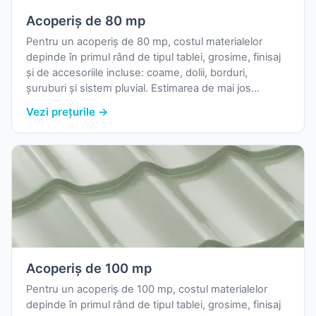
Acoperiș de 80 mp
Pentru un acoperiș de 80 mp, costul materialelor
depinde în primul rând de tipul tablei, grosime, finisaj
și de accesoriile incluse: coame, dolii, borduri,
șuruburi și sistem pluvial. Estimarea de mai jos
folosește prețurile reale de pornire din catalogul
Vezi prețurile →
nostru și o marjă uzuală pentru pierderi la debitare.
Acoperiș de 100 mp
Pentru un acoperiș de 100 mp, costul materialelor
depinde în primul rând de tipul tablei, grosime, finisaj