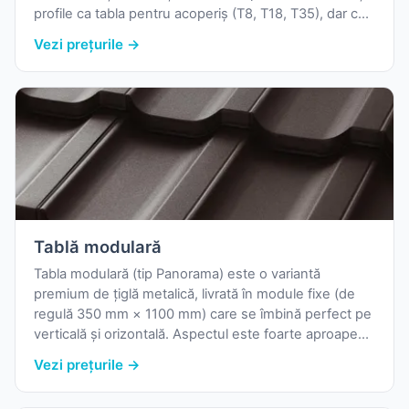
profile ca tabla pentru acoperiș (T8, T18, T35), dar cu
finisaje selectate pentru rezistența UV și aspect
Vezi prețurile →
estetic.
Tablă modulară
Tabla modulară (tip Panorama) este o variantă
premium de țiglă metalică, livrată în module fixe (de
regulă 350 mm × 1100 mm) care se îmbină perfect pe
verticală și orizontală. Aspectul este foarte aproape
de cel al țiglei ceramice tradiționale.
Vezi prețurile →