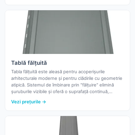
între prinderi.
Tablă fălțuită
Tabla fălțuită este aleasă pentru acoperișurile
arhitecturale moderne și pentru clădirile cu geometrie
atipică. Sistemul de îmbinare prin "fălțuire" elimină
șuruburile vizibile și oferă o suprafață continuă,
etanșă, cu o estetică deosebită. Există variante DX51
Vezi prețurile →
(oțel galvanizat) și variante premium cu finisaje mat
sau cu microprofilare pentru rigiditate suplimentară.