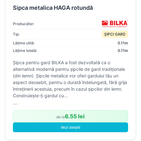
Sipca metalica HAGA rotundă
Producător:
Tip:
ȘIPCI GARD
Lățime utilă:
0.11m
Lățime totală:
0.11m
Şipca pentru gard BILKA a fost dezvoltată ca o
alternativă modernă pentru şipcile de gard tradiţionale
(din lemn). Șipcile metalice vor oferi gardului tău un
aspect deosebit, pentru o durată îndelungată, fără grija
întreținerii acestuia, precum în cazul șipcilor din lemn.
Construiește-ți gardul cu...
...
6.55 lei
de la
Vezi detalii