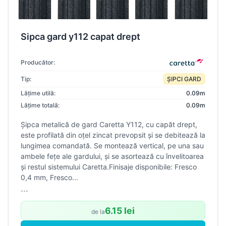
Sipca gard y112 capat drept
Producător:
Tip:
ȘIPCI GARD
Lățime utilă:
0.09m
Lățime totală:
0.09m
Șipca metalică de gard Caretta Y112, cu capăt drept,
este profilată din oțel zincat prevopsit și se debitează la
lungimea comandată. Se montează vertical, pe una sau
ambele fețe ale gardului, și se asortează cu învelitoarea
și restul sistemului Caretta.Finisaje disponibile: Fresco
0,4 mm, Fresco...
...
6.15 lei
de la