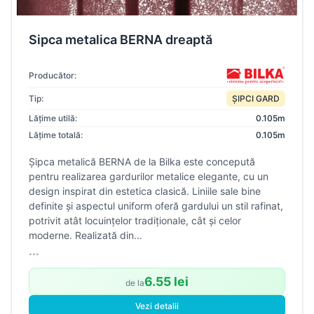
Sipca metalica BERNA dreaptă
Producător:
Tip:
ȘIPCI GARD
Lățime utilă:
0.105m
Lățime totală:
0.105m
Șipca metalică BERNA de la Bilka este concepută
pentru realizarea gardurilor metalice elegante, cu un
design inspirat din estetica clasică. Liniile sale bine
definite și aspectul uniform oferă gardului un stil rafinat,
potrivit atât locuințelor tradiționale, cât și celor
moderne. Realizată din...
...
6.55 lei
de la
Vezi detalii