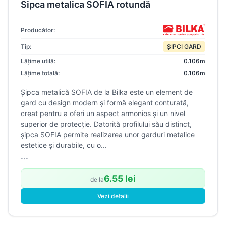
Sipca metalica SOFIA rotundă
Producător:
Tip:
ȘIPCI GARD
Lățime utilă:
0.106m
Lățime totală:
0.106m
Șipca metalică SOFIA de la Bilka este un element de
gard cu design modern și formă elegant conturată,
creat pentru a oferi un aspect armonios și un nivel
superior de protecție. Datorită profilului său distinct,
șipca SOFIA permite realizarea unor garduri metalice
estetice și durabile, cu o...
...
6.55 lei
de la
Vezi detalii