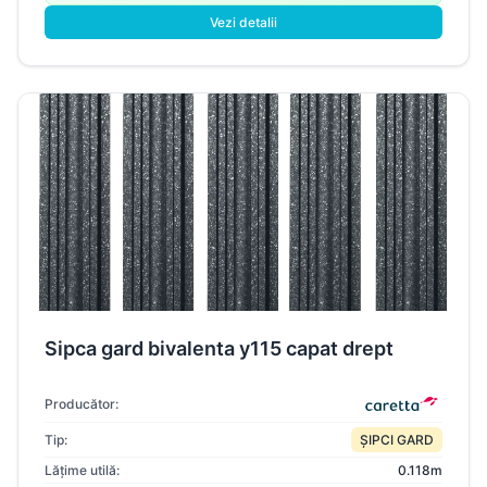
Vezi detalii
Sipca gard bivalenta y115 capat drept
Producător:
Tip:
ȘIPCI GARD
Lățime utilă:
0.118m