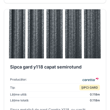
Sipca gard y118 capat semirotund
Producător:
Tip:
ȘIPCI GARD
Lățime utilă:
0.118m
Lățime totală:
0.118m
Șipca metalică de gard Caretta Y118, cu capăt