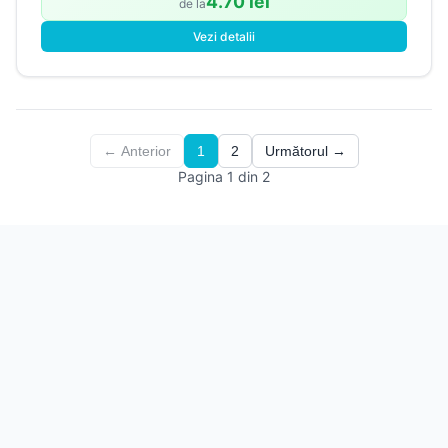
4.70 lei
de la
Vezi detalii
← Anterior
1
2
Următorul →
Pagina 1 din 2