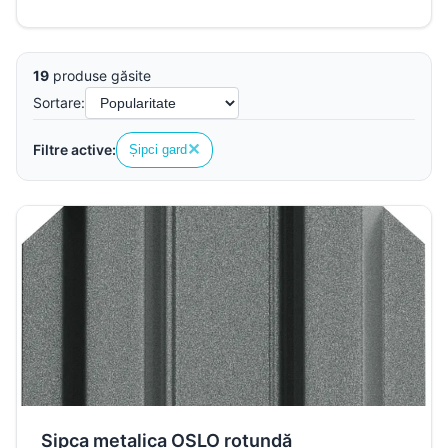
19
produse găsite
Sortare:
✕
Filtre active:
Șipci gard
Sipca metalica OSLO rotundă