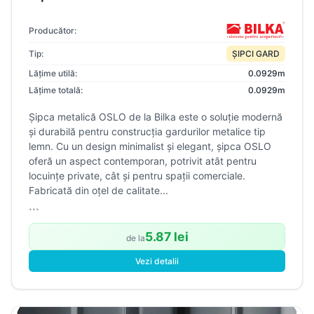
Producător:
Tip:
ȘIPCI GARD
Lățime utilă:
0.0929m
Lățime totală:
0.0929m
Șipca metalică OSLO de la Bilka este o soluție modernă
și durabilă pentru construcția gardurilor metalice tip
lemn. Cu un design minimalist și elegant, șipca OSLO
oferă un aspect contemporan, potrivit atât pentru
locuințe private, cât și pentru spații comerciale.
Fabricată din oțel de calitate...
...
5.87 lei
de la
Vezi detalii