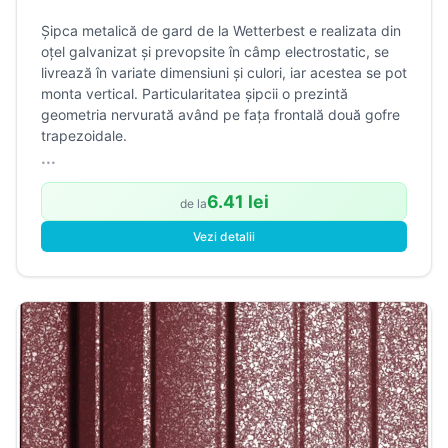
Șipca metalică de gard de la Wetterbest e realizata din
oțel galvanizat și prevopsite în câmp electrostatic, se
livrează în variate dimensiuni și culori, iar acestea se pot
monta vertical. Particularitatea șipcii o prezintă
geometria nervurată având pe fața frontală două gofre
trapezoidale.
...
6.41 lei
de la
Vezi detalii