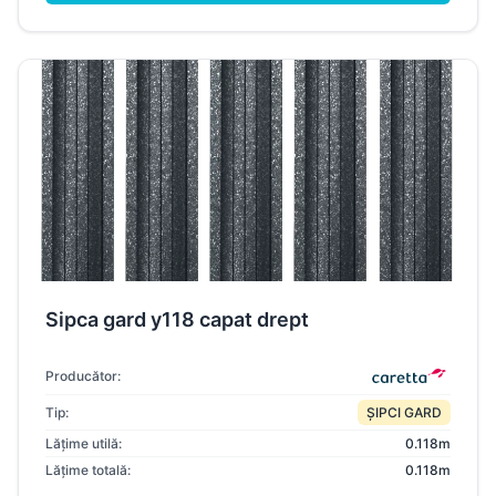
Sipca gard y118 capat drept
Producător:
Tip:
ȘIPCI GARD
Lățime utilă:
0.118m
Lățime totală:
0.118m