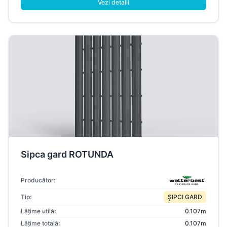
Vezi detalii
Sipca gard ROTUNDA
Producător:
Tip:
ȘIPCI GARD
Lățime utilă:
0.107m
Lățime totală:
0.107m