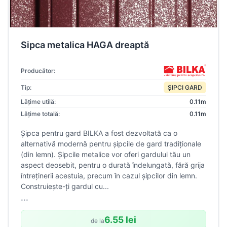
Sipca metalica HAGA dreaptă
Producător:
Tip:
ȘIPCI GARD
Lățime utilă:
0.11m
Lățime totală:
0.11m
Şipca pentru gard BILKA a fost dezvoltată ca o
alternativă modernă pentru şipcile de gard tradiţionale
(din lemn). Șipcile metalice vor oferi gardului tău un
aspect deosebit, pentru o durată îndelungată, fără grija
întreținerii acestuia, precum în cazul șipcilor din lemn.
Construiește-ți gardul cu...
...
6.55 lei
de la