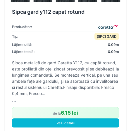
Sipca gard y112 capat rotund
Producător:
Tip:
ȘIPCI GARD
Lățime utilă:
0.09m
Lățime totală:
0.09m
Șipca metalică de gard Caretta Y112, cu capăt rotund,
este profilată din oțel zincat prevopsit și se debitează la
lungimea comandată. Se montează vertical, pe una sau
ambele fețe ale gardului, și se asortează cu învelitoarea
și restul sistemului Caretta.Finisaje disponibile: Fresco
0,4 mm, Fresco...
...
6.15 lei
de la
Vezi detalii