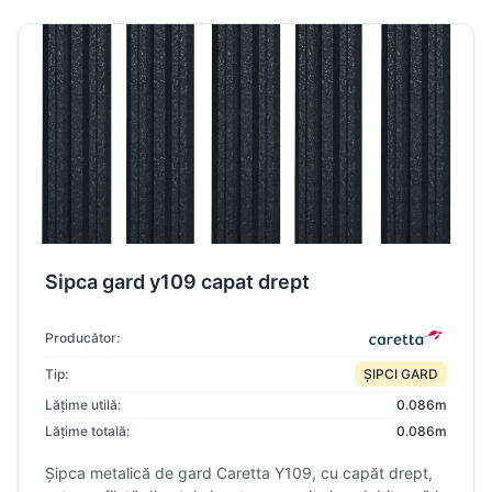
Sipca gard y109 capat drept
Producător:
Tip:
ȘIPCI GARD
Lățime utilă:
0.086m
Lățime totală:
0.086m
Șipca metalică de gard Caretta Y109, cu capăt drept,