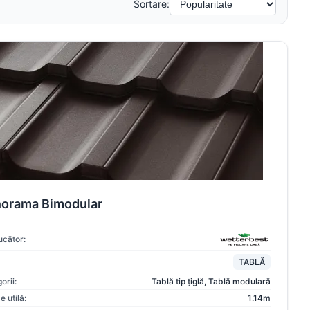
Sortare:
orama Bimodular
cător:
TABLĂ
orii:
Tablă tip țiglă
,
Tablă modulară
e utilă:
1.14m