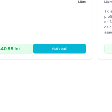
1.18m
Lățim
Suruburi, folii și alte
componente
Țigl
prof
Sistem pluvial
de 7
de c
asam
...
40.88 lei
Vezi detalii
a