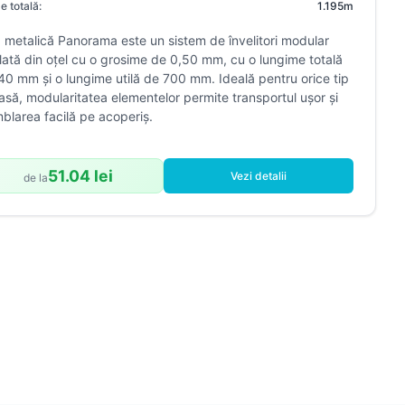
e totală:
1.195m
a metalică Panorama este un sistem de învelitori modular
ilată din oțel cu o grosime de 0,50 mm, cu o lungime totală
40 mm și o lungime utilă de 700 mm. Ideală pentru orice tip
asă, modularitatea elementelor permite transportul ușor și
blarea facilă pe acoperiș.
51.04 lei
Vezi detalii
de la