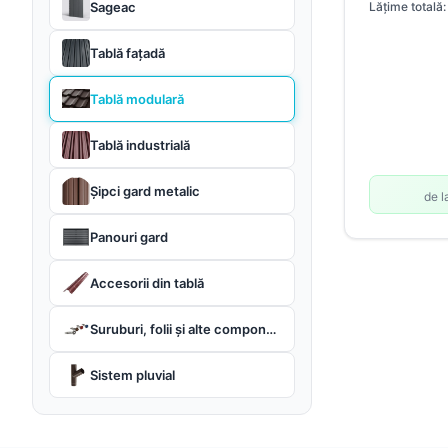
Lățime totală:
Sageac
Tablă fațadă
Tablă modulară
Tablă industrială
Șipci gard metalic
de l
Panouri gard
Accesorii din tablă
Suruburi, folii și alte componente
Sistem pluvial