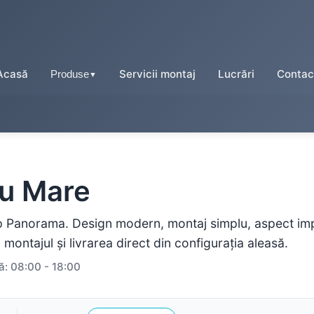
Acasă
Servicii montaj
Lucrări
Contac
Produse
▼
Tablă tip țiglă
tu Mare
Tablă cutată
p Panorama. Design modern, montaj simplu, aspect impe
Tablă fălțuită
 montajul și livrarea direct din configurația aleasă.
ă: 08:00 - 18:00
Tablă prefălțuită click
Tablă tip șindrilă