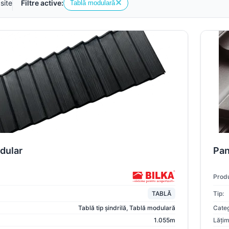
site
✕
Filtre active:
Tablă modulară
Sageac
Tablă fațadă
Tablă modulară
Tablă industrială
Șipci gard metalic
dular
Pan
Panouri gard
Produ
TABLĂ
Tip:
Tablă tip șindrilă
,
Tablă modulară
Categ
Accesorii din tablă
1.055m
Lățim