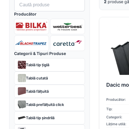
Caută produse
2
produse gă
Producător
Categorii & Tipuri Produse
Tablă tip țiglă
Tablă cutată
Dacic mo
Tablă fălțuită
Producător:
Tablă prefălțuită click
Tip:
Categorii:
Tablă tip șindrilă
Lățime utilă: