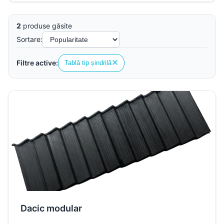
2
produse găsite
Sortare:
✕
Filtre active:
Tablă tip șindrilă
Dacic modular