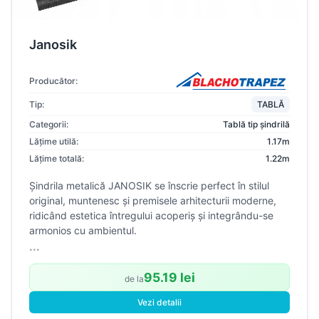
Janosik
Producător:
Tip:
TABLĂ
Categorii:
Tablă tip șindrilă
Lățime utilă:
1.17m
Lățime totală:
1.22m
Șindrila metalică JANOSIK se înscrie perfect în stilul
original, muntenesc și premisele arhitecturii moderne,
ridicând estetica întregului acoperiș și integrându-se
armonios cu ambientul.
...
95.19 lei
de la
Vezi detalii