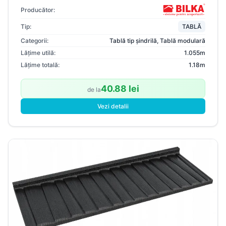
Producător:
Tip:
TABLĂ
Categorii:
Tablă tip șindrilă
,
Tablă modulară
Lățime utilă:
1.055m
Lățime totală:
1.18m
40.88 lei
de la
Vezi detalii