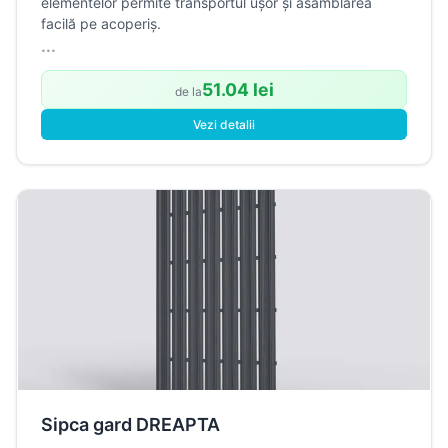
elementelor permite transportul ușor și asamblarea
facilă pe acoperiș.
...
51.04 lei
de la
Vezi detalii
Sipca gard DREAPTA