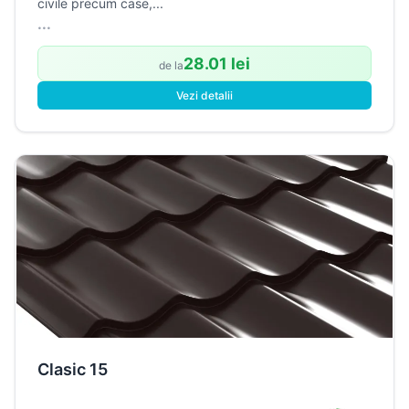
civile precum case,...
...
28.01 lei
de la
Vezi detalii
Clasic 15