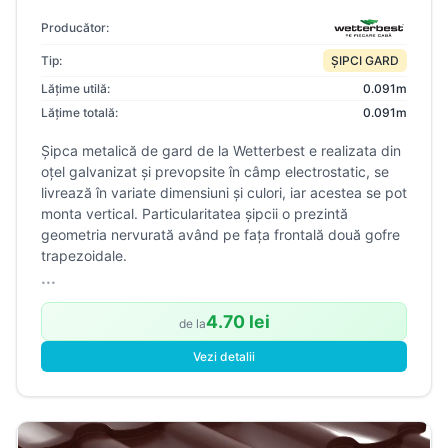
Producător:
Tip:
ȘIPCI GARD
Lățime utilă:
0.091m
Lățime totală:
0.091m
Șipca metalică de gard de la Wetterbest e realizata din
oțel galvanizat și prevopsite în câmp electrostatic, se
livrează în variate dimensiuni și culori, iar acestea se pot
monta vertical. Particularitatea șipcii o prezintă
geometria nervurată având pe fața frontală două gofre
trapezoidale.
...
4.70 lei
de la
Vezi detalii