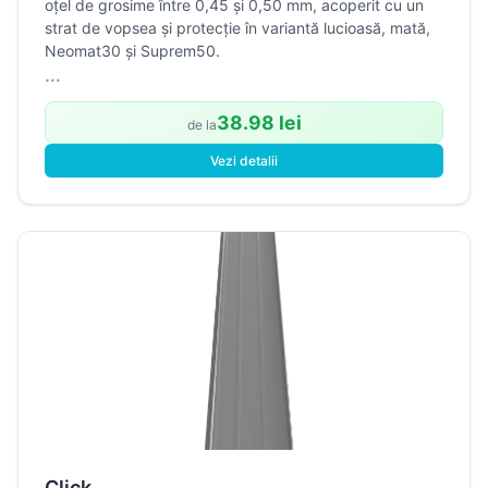
oțel de grosime între 0,45 și 0,50 mm, acoperit cu un
strat de vopsea și protecție în variantă lucioasă, mată,
Neomat30 și Suprem50.
...
38.98 lei
de la
Vezi detalii
Click