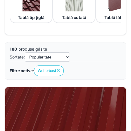
Tablă tip țiglă
Tablă cutată
Tablă fălțuită
180
produse găsite
Sortare:
✕
Filtre active:
Wetterbest