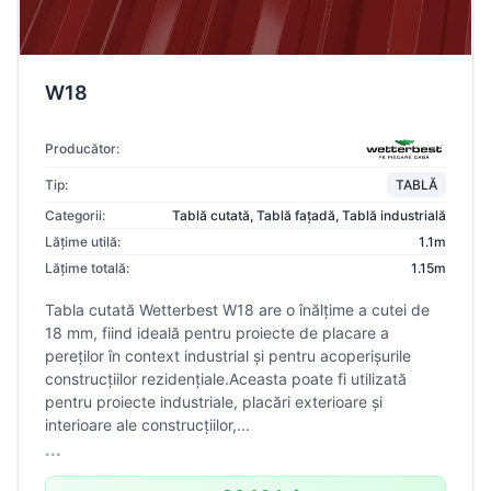
W18
Producător:
Tip:
TABLĂ
Categorii:
Tablă cutată
,
Tablă fațadă
,
Tablă industrială
Lățime utilă:
1.1m
Lățime totală:
1.15m
Tabla cutată Wetterbest W18 are o înălțime a cutei de
18 mm, fiind ideală pentru proiecte de placare a
pereților în context industrial și pentru acoperișurile
construcțiilor rezidențiale.Aceasta poate fi utilizată
pentru proiecte industriale, placări exterioare și
interioare ale construcțiilor,...
...