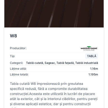
W8
Producător:
Tip:
TABLĂ
Categorii:
Tablă cutată
,
Sageac
,
Tablă fațadă
,
Tablă industrială
Lățime utilă:
1.16m
Lățime totală:
1.195m
Tabla cutată W8 impresionează prin greutatea
specifică redusă, fără a compromite durabilitatea
construcției.Aceasta este utilizată în lucrări de placare
atât la exterior, cât și la interiorul clădirilor, pentru pereți
și diverse aplicații estetice, dar și pentru construcții