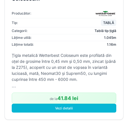
Producător:
Tip:
TABLĂ
Categorii:
Tablă tip țiglă
Lățime utilă:
1.045m
Lățime totală:
1.16m
Țigla metalică Wetterbest Coloseum este profilată din
oțel de grosime între 0,45 mm și 0,50 mm, zincat (până
la Z275), acoperit cu un strat de vopsea în variantă
lucioasă, mată, Neomat30 și Suprem50, cu lungimi
cuprinse între 450 mm - 6000 mm.
...
41.84 lei
de la
Vezi detalii