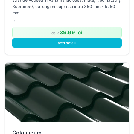
strat de vopsea în variantă lucioasă, mată, Neomat30 și
Suprem50, cu lungimi cuprinse între 850 mm - 5750
mm.
...
39.99 lei
de la
Vezi detalii
Colosseum