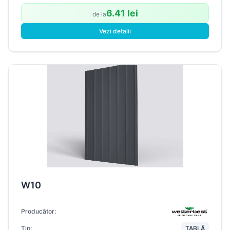
6.41 lei
de la
Vezi detalii
W10
Producător:
Tip:
TABLĂ