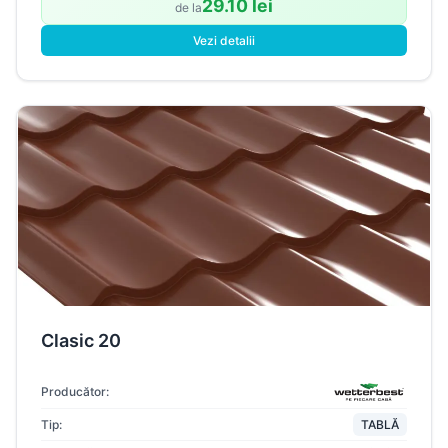
29.10 lei
de la
Vezi detalii
Clasic 20
Producător:
Tip:
TABLĂ