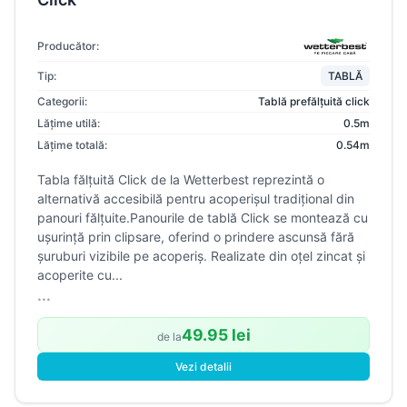
Producător:
Tip:
TABLĂ
Categorii:
Tablă prefălțuită click
Lățime utilă:
0.5m
Lățime totală:
0.54m
Tabla fălțuită Click de la Wetterbest reprezintă o
alternativă accesibilă pentru acoperișul tradițional din
panouri fălțuite.Panourile de tablă Click se montează cu
ușurință prin clipsare, oferind o prindere ascunsă fără
șuruburi vizibile pe acoperiș. Realizate din oțel zincat și
acoperite cu...
...
49.95 lei
de la
Vezi detalii