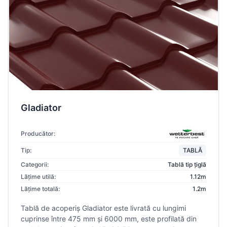
Gladiator
Producător:
Tip:
TABLĂ
Categorii:
Tablă tip țiglă
Lățime utilă:
1.12m
Lățime totală:
1.2m
Tablă de acoperiș Gladiator este livrată cu lungimi
cuprinse între 475 mm și 6000 mm, este profilată din