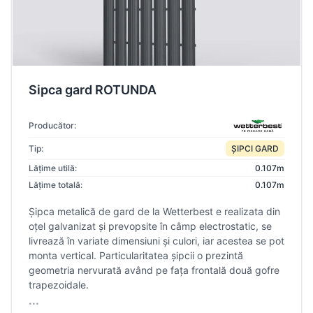
Sipca gard ROTUNDA
Producător:
Tip:
ȘIPCI GARD
Lățime utilă:
0.107m
Lățime totală:
0.107m
Șipca metalică de gard de la Wetterbest e realizata din
oțel galvanizat și prevopsite în câmp electrostatic, se
livrează în variate dimensiuni și culori, iar acestea se pot
monta vertical. Particularitatea șipcii o prezintă
geometria nervurată având pe fața frontală două gofre
trapezoidale.
...