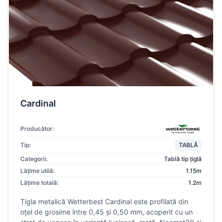
Cardinal
Producător:
Tip:
TABLĂ
Categorii:
Tablă tip țiglă
Lățime utilă:
1.15m
Lățime totală:
1.2m
Țigla metalică Wetterbest Cardinal este profilată din
oțel de grosime între 0,45 și 0,50 mm, acoperit cu un