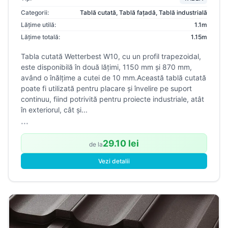
Categorii:
Tablă cutată
,
Tablă fațadă
,
Tablă industrială
Lățime utilă:
1.1m
Lățime totală:
1.15m
Tabla cutată Wetterbest W10, cu un profil trapezoidal,
este disponibilă în două lățimi, 1150 mm și 870 mm,
având o înălțime a cutei de 10 mm.Această tablă cutată
poate fi utilizată pentru placare și învelire pe suport
continuu, fiind potrivită pentru proiecte industriale, atât
în exteriorul, cât și...
...
29.10 lei
de la
Vezi detalii