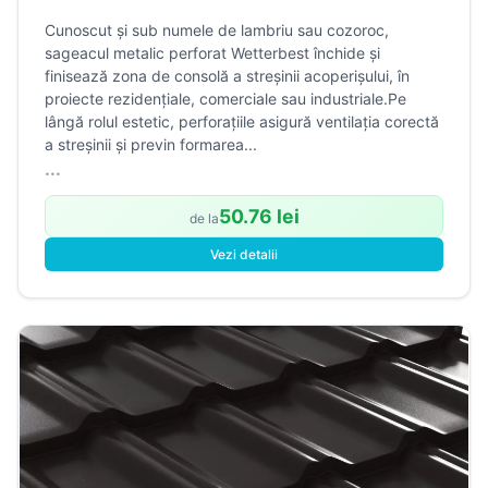
Cunoscut și sub numele de lambriu sau cozoroc,
sageacul metalic perforat Wetterbest închide și
finisează zona de consolă a streșinii acoperișului, în
proiecte rezidențiale, comerciale sau industriale.Pe
lângă rolul estetic, perforațiile asigură ventilația corectă
a streșinii și previn formarea...
...
50.76 lei
de la
Vezi detalii