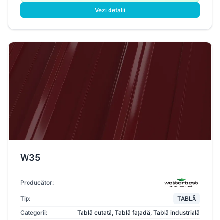
Vezi detalii
W35
Producător:
Tip:
TABLĂ
Categorii:
Tablă cutată
,
Tablă fațadă
,
Tablă industrială