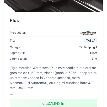
Plus
Producător:
Tip:
TABLĂ
Categorii:
Tablă tip țiglă
Lățime utilă:
1.15m
Lățime totală:
1.21m
Țigla metalică Wetterbest Plus este profilată din oțel de
grosime de 0,50 mm, zincat (până la Z275), acoperit cu
un strat de vopsea în variantă lucioasă, mată,
Neomat30 și Suprem50, cu lungimi cuprinse între 430
mm -3930 mm.
...
41.90 lei
de la